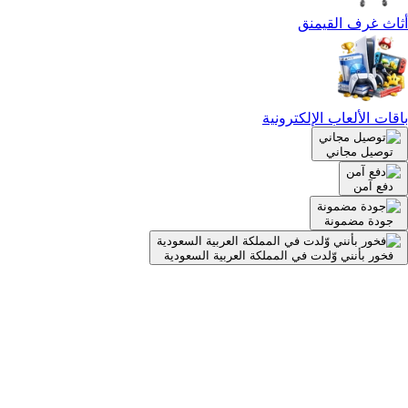
أثاث غرف القيمنق
باقات الألعاب الإلكترونية
توصيل مجاني
دفع آمن
جودة مضمونة
فخور بأنني وّلدت في المملكة العربية السعودية