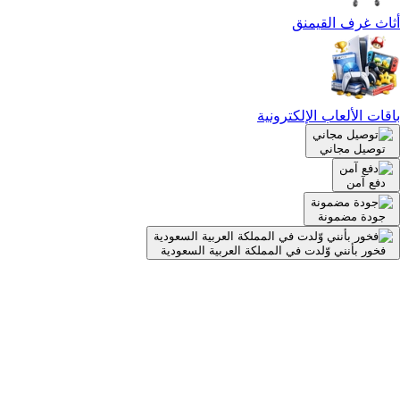
أثاث غرف القيمنق
باقات الألعاب الإلكترونية
توصيل مجاني
دفع آمن
جودة مضمونة
فخور بأنني وّلدت في المملكة العربية السعودية