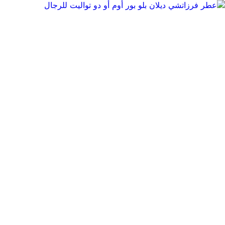
منتجات أصلية
التوصيل إلى
المملكة العربية السعودية
وصلنا حديثًا
الأكثر رواجًا
ألعاب الفيديو
الجوّالات وأجهزة لوحية
العطور الفاخرة