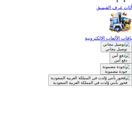
أثاث غرف القيمنق
باقات الألعاب الإلكترونية
توصيل مجاني
دفع آمن
جودة مضمونة
فخور بأنني وّلدت في المملكة العربية السعودية