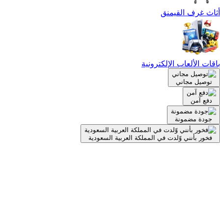
أثاث غرف القيمنق
باقات الألعاب الإلكترونية
توصيل مجاني
دفع آمن
جودة مضمونة
فخور بأنني وّلدت في المملكة العربية السعودية