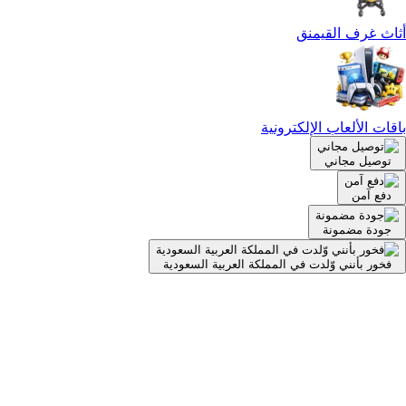
أثاث غرف القيمنق
باقات الألعاب الإلكترونية
توصيل مجاني
دفع آمن
جودة مضمونة
فخور بأنني وّلدت في المملكة العربية السعودية