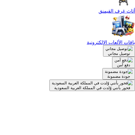
أثاث غرف القيمنق
باقات الألعاب الإلكترونية
توصيل مجاني
دفع آمن
جودة مضمونة
فخور بأنني وّلدت في المملكة العربية السعودية