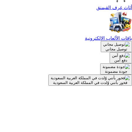
أثاث غرف القيمنق
باقات الألعاب الإلكترونية
توصيل مجاني
دفع آمن
جودة مضمونة
فخور بأنني وّلدت في المملكة العربية السعودية