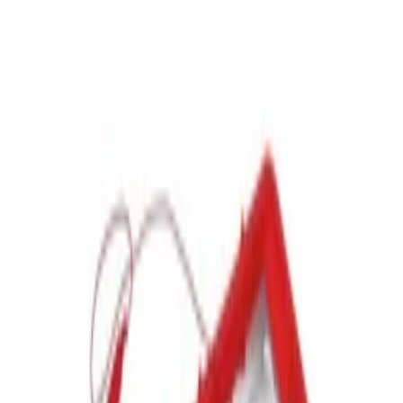
أثاث غرف القيمنق
باقات الألعاب الإلكترونية
توصيل مجاني
دفع آمن
جودة مضمونة
فخور بأنني وّلدت في المملكة العربية السعودية