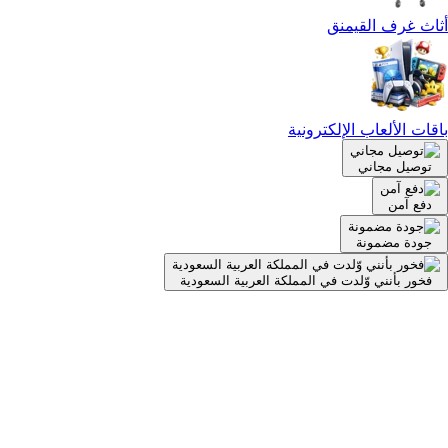
أثاث غرف القيمنق
باقات الألعاب الإلكترونية
توصيل مجاني
دفع آمن
جودة مضمونة
فخور بأنني وّلدت في المملكة العربية السعودية