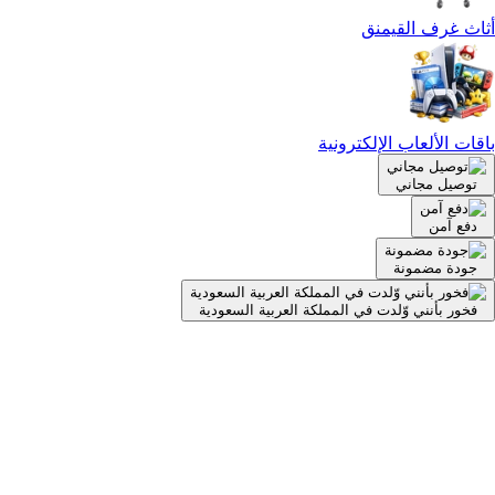
أثاث غرف القيمنق
باقات الألعاب الإلكترونية
توصيل مجاني
دفع آمن
جودة مضمونة
فخور بأنني وّلدت في المملكة العربية السعودية