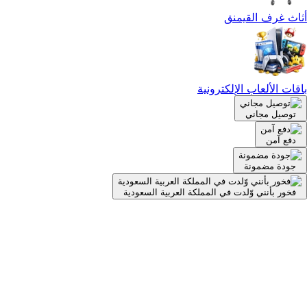
أثاث غرف القيمنق
باقات الألعاب الإلكترونية
توصيل مجاني
دفع آمن
جودة مضمونة
فخور بأنني وّلدت في المملكة العربية السعودية