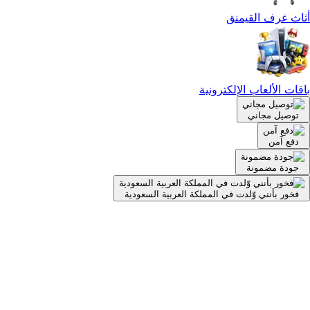
أثاث غرف القيمنق
باقات الألعاب الإلكترونية
توصيل مجاني
دفع آمن
جودة مضمونة
فخور بأنني وّلدت في المملكة العربية السعودية