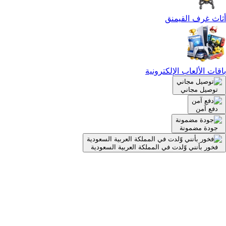
أثاث غرف القيمنق
باقات الألعاب الإلكترونية
توصيل مجاني
دفع آمن
جودة مضمونة
فخور بأنني وّلدت في المملكة العربية السعودية