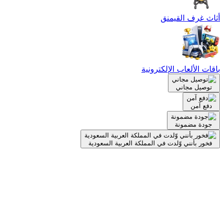
أثاث غرف القيمنق
باقات الألعاب الإلكترونية
توصيل مجاني
دفع آمن
جودة مضمونة
فخور بأنني وّلدت في المملكة العربية السعودية