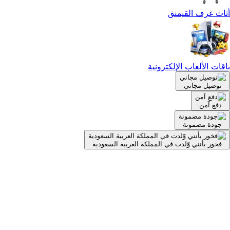
أثاث غرف القيمنق
باقات الألعاب الإلكترونية
توصيل مجاني
دفع آمن
جودة مضمونة
فخور بأنني وّلدت في المملكة العربية السعودية