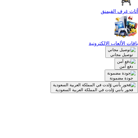
أثاث غرف القيمنق
باقات الألعاب الإلكترونية
توصيل مجاني
دفع آمن
جودة مضمونة
فخور بأنني وّلدت في المملكة العربية السعودية